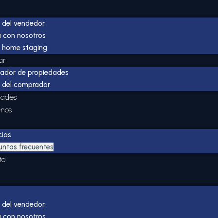
 del vendedor
 con nosotros
 home staging
ar
ador de propiedades
 del comprador
dades
nos
cias
untas frecuentes
to
 del vendedor
 con nosotros