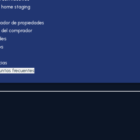
 home staging
ador de propiedades
 del comprador
des
os
cias
untas frecuentes