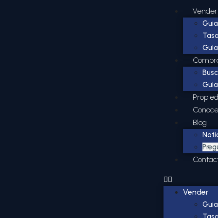
Vender
Guia
Tasa
Guia
Compr
Busc
Guia
Propie
Conoce
Blog
Noti
Preg
Contac
Vender
Guia
Tasa