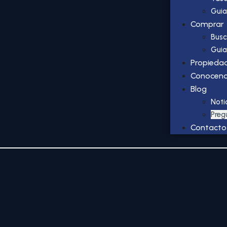
Guia
Comprar
Busc
Guia
Propieda
Conocen
Blog
Noti
Preg
Contacto